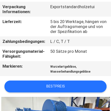
Verpackung
Exportstandardholzetui
QUALITÄTSKONTROLLE
Informationen:
Lieferzeit:
5 bis 20 Werktage, hängen von
TRETEN
der Auftragsmenge und von
der Spezifikation ab
SIE
Zahlungsbedingungen:
L / C, T / T
MIT
UNS
Versorgungsmaterial-
50 Sätze pro Monat
Fähigkeit:
IN
Markieren:
,
Wurzelartgebläse
VERBINDUNG
Wasserbehandlungsgebläse
FORDERN
BESTPREIS
SIE EIN
ZITAT