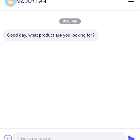
Ms. JOY FAN
10" 80kpa 71.52m3/Min 132kw Gusseisen Drei-Lob-Wurzel-
Bläser
9:18 PM
Maximaler Druck 100KPA des wassergekühlten drei Wurzel-
Gebläses des Vorsprungs-DN200
Good day, what product are you looking for?
Beliebte Kategorien
Alle
Gebläse Mit Drei 
Hochdruck Wurzelt 
Vorsprung Wurzeln
Gebläse
Wurzel-
Wurzelt Luftgebläse
Drehvorsprungs-
Gebläse
Wurzel-Gebläse-
Drehluft-Gebläse
Vakuumpumpe
Einzelnes Stadiums-
Mehrstufiges 
Trommel- Der 
Zentrifugales 
Zentrifugegebläse
Gebläse