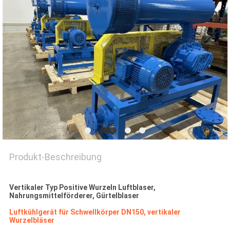
COMPANY
NEWS
SITEMAP
PRIVACY
POLICY
Produkt-Beschreibung
Vertikaler Typ Positive Wurzeln Luftblaser,
Nahrungsmittelförderer, Gürtelblaser
Luftkühlgerät für Schwellkörper DN150, vertikaler
Wurzelbläser