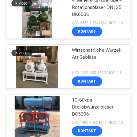
4. Generation Dreilöbel-
Rotationsbläser DN125
BK6008
USD 2550- USD 4160 MOQ:1 Satz
KONTAKT
Wirtschaftliche Wurzel-
Art Gebläse
USD 1250-USD 1520 MOQ:1 Satz
KONTAKT
10-80kpa
Dreilobwurzelbläser
BC5006
USD 1400- USD 1800 MOQ:1 Satz
KONTAKT