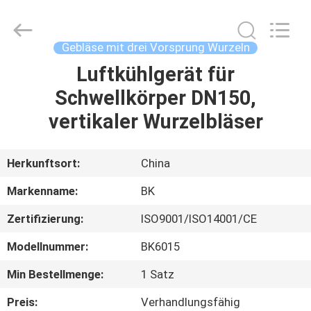
B-
Tohin
Machine
(Jiangsu)
Co.,
Gebläse mit drei Vorsprung Wurzeln
Ltd..
All
Luftkühlgerät für
HAUS
Rights
Reserved.
Schwellkörper DN150,
PRODUKTE
vertikaler Wurzelbläser
VIDEOS
Herkunftsort:
China
Markenname:
BK
ÜBER
Zertifizierung:
ISO9001/ISO14001/CE
UNS
Modellnummer:
BK6015
FABRIK-
Min Bestellmenge:
1 Satz
AUSFLUG
Preis:
Verhandlungsfähig