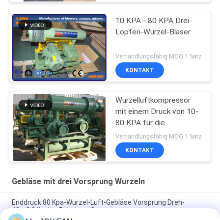
10 KPA - 80 KPA Drei-
Lopfen-Wurzel-Bläser
Verhandlungsfähig MOQ:1 Satz
KONTAKT
Wurzelluftkompressor
mit einem Druck von 10-
80 KPA für die
Abwasserbehandlung
Verhandlungsfähig MOQ:1 Satz
KONTAKT
Gebläse mit drei Vorsprung Wurzeln
Enddruck 80 Kpa-Wurzel-Luft-Gebläse Vorsprung Dreh-
40m3/Min des Roheisen-3