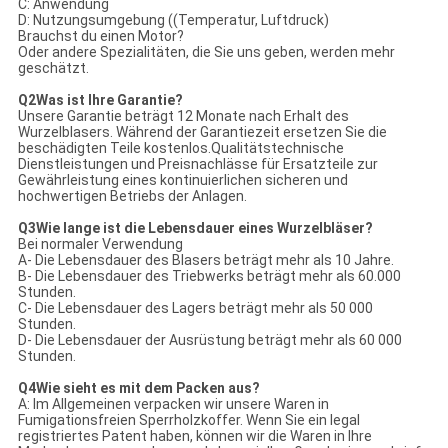
C: Anwendung
D: Nutzungsumgebung ((Temperatur, Luftdruck)
Brauchst du einen Motor?
Oder andere Spezialitäten, die Sie uns geben, werden mehr
geschätzt.
Q
2Was ist Ihre Garantie?
Unsere Garantie beträgt 12 Monate nach Erhalt des
Wurzelblasers. Während der Garantiezeit ersetzen Sie die
beschädigten Teile kostenlos.Qualitätstechnische
Dienstleistungen und Preisnachlässe für Ersatzteile zur
Gewährleistung eines kontinuierlichen sicheren und
hochwertigen Betriebs der Anlagen.
Q
3Wie lange ist die Lebensdauer eines Wurzelbläser?
Bei normaler Verwendung
A- Die Lebensdauer des Blasers beträgt mehr als 10 Jahre.
B- Die Lebensdauer des Triebwerks beträgt mehr als 60.000
Stunden.
C- Die Lebensdauer des Lagers beträgt mehr als 50 000
Stunden.
D- Die Lebensdauer der Ausrüstung beträgt mehr als 60 000
Stunden.
Q
4Wie sieht es mit dem Packen aus?
A: Im Allgemeinen verpacken wir unsere Waren in
Fumigationsfreien Sperrholzkoffer. Wenn Sie ein legal
registriertes Patent haben, können wir die Waren in Ihre