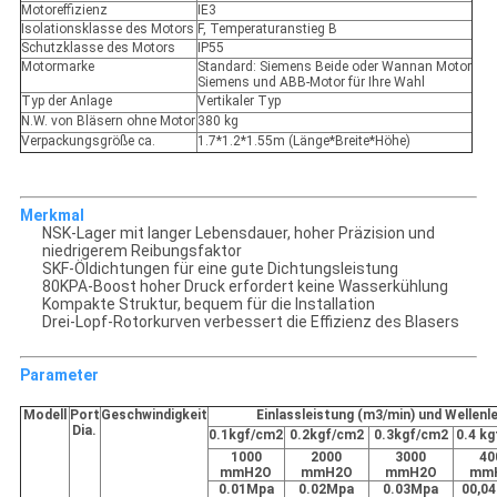
Motoreffizienz
IE3
Isolationsklasse des Motors
F, Temperaturanstieg B
Schutzklasse des Motors
IP55
Motormarke
Standard: Siemens Beide oder Wannan Motor
Siemens und ABB-Motor für Ihre Wahl
Typ der Anlage
Vertikaler Typ
N.W. von Bläsern ohne Motor
380 kg
Verpackungsgröße ca.
1.7*1.2*1.55m (Länge*Breite*Höhe)
Merkmal
NSK-Lager mit langer Lebensdauer, hoher Präzision und
niedrigerem Reibungsfaktor
SKF-Öldichtungen für eine gute Dichtungsleistung
80KPA-Boost hoher Druck erfordert keine Wasserkühlung
Kompakte Struktur, bequem für die Installation
Drei-Lopf-Rotorkurven verbessert die Effizienz des Blasers
Parameter
Modell
Port
Geschwindigkeit
Einlassleistung (m3/min) und Wellenl
Dia.
0.1kgf/cm2
0.2kgf/cm2
0.3kgf/cm2
0.4 k
1000
2000
3000
40
mmH2O
mmH2O
mmH2O
mm
0.01Mpa
0.02Mpa
0.03Mpa
00,0