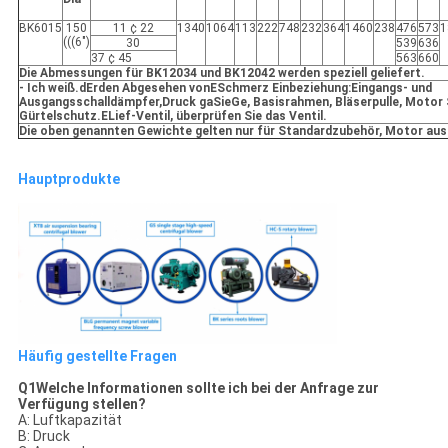
BK6015
150
11 ¢ 22
1340
1064
113
222
748
232
364
1460
238
476
573
1
(((6")
30
539
636
37 ¢ 45
563
660
Die Abmessungen für BK12034 und BK12042 werden speziell geliefert.
- Ich weiß.
d
Erden
Abgesehen von
E
Schmerz
Einbeziehung:Eingangs- und
Ausgangsschalldämpfer,Druck ga
Sie
Ge, Basisrahmen, Bläserpulle, Motor
Gürtelschutz.
E
Lief-Ventil, überprüfen Sie das Ventil.
Die oben genannten Gewichte gelten nur für Standardzubehör, Motor a
Hauptprodukte
Häufig gestellte Fragen
Q
1Welche Informationen sollte ich bei der Anfrage zur
Verfügung stellen?
A: Luftkapazität
B: Druck