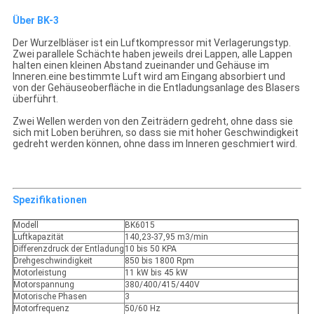
Über BK-3
Der Wurzelbläser ist ein Luftkompressor mit Verlagerungstyp.
Zwei parallele Schächte haben jeweils drei Lappen, alle Lappen
halten einen kleinen Abstand zueinander und Gehäuse im
Inneren.eine bestimmte Luft wird am Eingang absorbiert und
von der Gehäuseoberfläche in die Entladungsanlage des Blasers
überführt.
Zwei Wellen werden von den Zeiträdern gedreht, ohne dass sie
sich mit Loben berühren, so dass sie mit hoher Geschwindigkeit
gedreht werden können, ohne dass im Inneren geschmiert wird.
Spezifikationen
Modell
BK6015
Luftkapazität
140,23-37,95 m3/min
Differenzdruck der Entladung
10 bis 50 KPA
Drehgeschwindigkeit
850 bis 1800 Rpm
Motorleistung
11 kW bis 45 kW
Motorspannung
380/400/415/440V
Motorische Phasen
3
Motorfrequenz
50/60 Hz