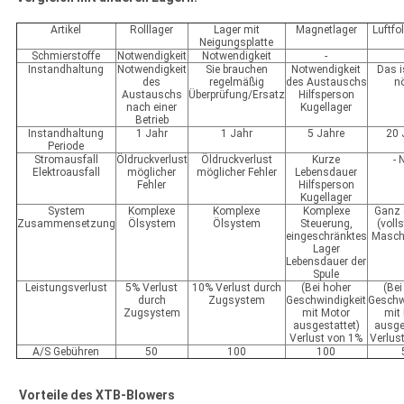
Artikel
Rolllager
Lager mit
Magnetlager
Luftfo
Neigungsplatte
Schmierstoffe
Notwendigkeit
Notwendigkeit
-
Instandhaltung
Notwendigkeit
Sie brauchen
Notwendigkeit
Das i
des
regelmäßig
des Austauschs
nö
Austauschs
Überprüfung/Ersatz
Hilfsperson
nach einer
Kugellager
Betrieb
Instandhaltung
1 Jahr
1 Jahr
5 Jahre
20 
Periode
Stromausfall
Öldruckverlust
Öldruckverlust
Kurze
- 
Elektroausfall
möglicher
möglicher Fehler
Lebensdauer
Fehler
Hilfsperson
Kugellager
System
Komplexe
Komplexe
Komplexe
Ganz 
Zusammensetzung
Ölsystem
Ölsystem
Steuerung,
(voll
eingeschränktes
Masch
Lager
Lebensdauer der
Spule
Leistungsverlust
5% Verlust
10% Verlust durch
(Bei hoher
(Bei
durch
Zugsystem
Geschwindigkeit
Geschw
Zugsystem
mit Motor
mit
ausgestattet)
ausge
Verlust von 1%
Verlus
A/S Gebühren
50
100
100
Vorteile des XTB-Blowers