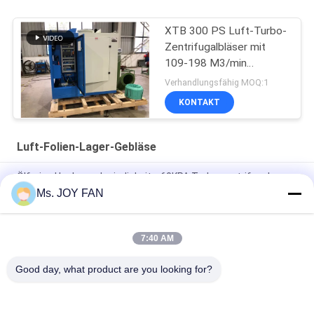
XTB 300 PS Luft-Turbo-
Zentrifugalbläser mit
109-198 M3/min
Durchfluss und 1480 kg
Verhandlungsfähig MOQ:1
KONTAKT
Luft-Folien-Lager-Gebläse
Ölfreies Hochgeschwindigkeits-60KPA Turbo zentrifugales
Gebläse Plc
Ms. JOY FAN
Zentrifugalbläser mit Luft-Turbosuspension
7:40 AM
Zentrifugalbläser mit 700 PS-Luft-Turbo-
Aufhängungsgehäuse mit Druck 6000-12000 mmAq
Good day, what product are you looking for?
Beliebte Kategorien
Alle