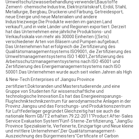
Umweltschutzwasserbehandlung verwendet,Baustoffe
Zement- chemische Industrie, Elektrizitätskraft, Erdöl, Stahl,
Metallurgie, Bergbau, Druckerei und Färbung, Getreidesport,
neue Energie und neue Materialien und andere
Industriezweige.Die Produkte werden im ganzen Land
verkauft.,und in viele Länder und Regionen exportiert. Derzeit
hat das Unternehmen eine jährliche Produktions- und
Verkaufsskala von mehr als 30000 Einheiten ((Sets)
verschiedener Arten von Bläsern und Pumpen aufgebaut.
Das Unternehmen hat erfolgreich die Zertifizierung des
Qualitätsmanagementsystems ISO9001, die Zertifizierung des
Umweltmanagementsystems ISO 14001,Zertifizierung des
Arbeitsschutzmanagementsystems nach ISO 45001 und
Zertifizierung des Energiemanagementsystems nach ISO
50001.Das Unternehmen wurde auch seit vielen Jahren als High
& New-Tech Enterprises of Jiangsu Province
zertifiziert.Doktoranden und Masterstudierende ,und eine
Gruppe von Studenten für wissenschaftliche und
technologische Innovation.Es hat das Energieeinsparungs-
Flugtechniktechnikzentrum für aerodynamische Anlagen in der
Provinz Jiangsu und das Forschungs- und Produktionszentrum
für Luftfederlager gegründet.Gleichzeitig hat sie auch die
nationale Norm GB/T2 erhalten.79.22-2011"Product After-Sales
Service Evaluation System"Fünf-Sterne-Zertifizierung, "JiangSu
Province Spezialisierte, Verfeinerte, Einzigartige und Neue kleine
und mittlere Unternehmen",Der Qualitätsmanagement-
Auszeichnung des Bürgermeisters"Certificate of Carbon