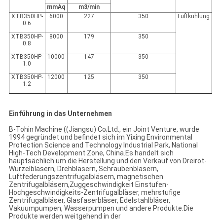
mmAq
m3/min
XTB350HP-
6000
227
350
Luftkühlung
0.6
XTB350HP-
8000
179
350
0.8
XTB350HP-
10000
147
350
1.0
XTB350HP-
12000
125
350
1.2
Einführung in das Unternehmen
B-Tohin Machine ((Jiangsu) Co;Ltd., ein Joint Venture, wurde
1994 gegründet und befindet sich im Yixing Environmental
Protection Science and Technology Industrial Park, National
High-Tech Development Zone, China.Es handelt sich
hauptsächlich um die Herstellung und den Verkauf von Dreirot-
Wurzelbläsern, Drehbläsern, Schraubenbläsern,
Luftfederungszentrifugalbläsern, magnetischen
Zentrifugalbläsern,Zuggeschwindigkeit Einstufen-
Hochgeschwindigkeits-Zentrifugalbläser, mehrstufige
Zentrifugalbläser, Glasfaserbläser, Edelstahlbläser,
Vakuumpumpen, Wasserpumpen und andere Produkte.Die
Produkte werden weitgehend in der