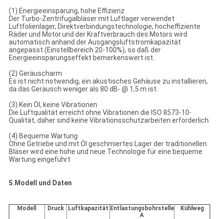
(1) Energieeinsparung, hohe Effizienz
Der Turbo-Zentrifugalbläser mit Luftlager verwendet
Luftfolienlager, Direktverbindungstechnologie, hocheffiziente
Räder und Motor.und der Kraftverbrauch des Motors wird
automatisch anhand der Ausgangsluftstromkapazität
angepasst (Einstellbereich 20-100%), so daß der
Energieeinsparungseffekt bemerkenswert ist.
(2) Geräuscharm
Es ist nicht notwendig, ein akustisches Gehäuse zu installieren,
da das Geräusch weniger als 80 dB- @ 1,5 m ist.
(3) Kein Öl, keine Vibrationen
Die Luftqualität erreicht ohne Vibrationen die ISO 8573-10-
Qualität, daher sind keine Vibrationsschutzarbeiten erforderlich.
(4) Bequeme Wartung
Ohne Getriebe und mit Öl geschmiertes Lager der traditionellen
Bläser wird eine hohe und neue Technologie für eine bequeme
Wartung eingeführt
5.Modell und Daten
Modell
Druck
Luftkapazität
Entlastungsbohrstelle
Kühlweg
A