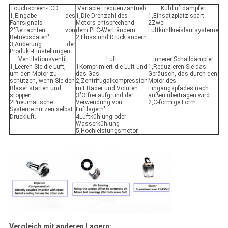
Touchscreen-LCD
Variable Frequenzantrieb
Kühlluftdämpfer
1,Eingabe des
1,Die Drehzahl des
1,Einsatzplatz spart
Fahrsignals
Motors entsprechend
2Zwei
2"Betrachten von
dem PLC-Wert ändern
Luftkühlkreislaufsysteme
Betriebsdaten"
2,Fluss und Druck ändern
3,Änderung der
Produkt-Einstellungen
Ventilationsventil
Luft
Innerer Schalldämpfer
1,Leeren Sie die Luft,
1Komprimiert die Luft und
1,Reduzieren Sie das
um den Motor zu
das Gas.
Geräusch, das durch den
schützen, wenn Sie den
2,Zentrifugalkompression
Motor des
Bläser starten und
mit Räder und Voluten
Eingangspfades nach
stoppen
3"Ölfrei aufgrund der
außen übertragen wird
2Pneumatische
Verwendung von
2,C-förmige Form
Systeme nutzen selbst
Luftlagern"
Druckluft.
4Luftkühlung oder
Wasserkühlung
5,Hochleistungsmotor
Vergleich mit anderen Lagern: