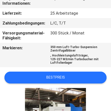
Informationen:
QUALITÄTSKONTROLLE
Lieferzeit:
25 Arbeitstage
Zahlungsbedingungen:
L/C, T/T
TRETEN
Versorgungsmaterial-
300 Stück / Monat
SIE
Fähigkeit:
MIT
Markieren:
350 mm Luft-Turbo-Suspension
UNS
Zentrifugalbläser
,
,
Hochleistungsluftträger
IN
125-227 M3/min Turbobucher mit
Luftfolienlager
VERBINDUNG
BESTPREIS
FORDERN
SIE EIN
ZITAT