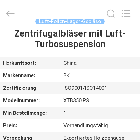
B-
Tohin
Machine
(Jiangsu)
Co.,
Luft-Folien-Lager-Gebläse
Ltd..
All
Zentrifugalbläser mit Luft-
HAUS
Rights
Reserved.
Turbosuspension
PRODUKTE
Herkunftsort:
China
VIDEOS
Markenname:
BK
Zertifizierung:
ISO9001/ISO14001
ÜBER
Modellnummer:
XTB350 PS
UNS
Min Bestellmenge:
1
FABRIK-
Preis:
Verhandlungsfähig
AUSFLUG
Verpackung
Exportiertes Holzgehäuse