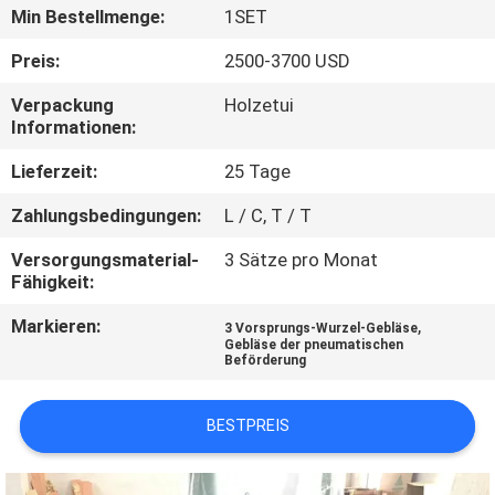
Min Bestellmenge:
1SET
QUALITÄTSKONTROLLE
Preis:
2500-3700 USD
Verpackung
Holzetui
TRETEN
Informationen:
SIE
Lieferzeit:
25 Tage
MIT
Zahlungsbedingungen:
L / C, T / T
UNS
Versorgungsmaterial-
3 Sätze pro Monat
IN
Fähigkeit:
VERBINDUNG
Markieren:
,
3 Vorsprungs-Wurzel-Gebläse
Gebläse der pneumatischen
Beförderung
FORDERN
SIE EIN
BESTPREIS
ZITAT