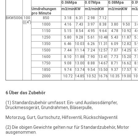
0.06Mpa
0.07Mpa
0.08Mpa
0.
Umdrehungen
m3/min
KW
m3/min
KW
m3/min
KW
m3
pro Minute
BKW5006
100
850
3.18
6.31
2.98
7.12
(((4")
1000
4.16
7.43
3.97
8.38
3.80
9.50
3
1150
5.15
8.54
4.95
9.64
4.78
10.92
4
1250
5.80
9.28
5.61
10.48
5.43
11.87
5
1350
6.46
10.03
6.26
11.31
6.09
12.82
5
1500
7.44
11.14
7.24
12.57
7.07
14.25
6
1600
8.10
11.88
7.90
13.41
7.73
15.20
7
1750
9.08
13.00
8.88
14.67
8.71
16.62
8
1850
9.74
13.74
9.54
15.50
9.37
17.57
9
2000
10.72
14.85
10.52
16.76
10.35
19.00
10
6 Über das Zubehör
(1) Standardzubehör umfasst: Ein- und Auslassdämpfer,
Druckmessgerät, Grundrahmen, Bläserpulle,
Motorzug, Gurt, Gurtschutz, Hilfsventil, Rückschlagventil.
(2) Die obigen Gewichte gelten nur für Standardzubehör, Motor
ausgenommen.