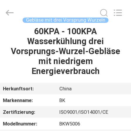
B-
Tohin
Machine
(Jiangsu)
Co.,
Gebläse mit drei Vorsprung Wurzeln
Ltd..
All
60KPA - 100KPA
HAUS
Rights
Reserved.
Wasserkühlung drei
PRODUKTE
Vorsprungs-Wurzel-Gebläse
mit niedrigem
VIDEOS
Energieverbrauch
ÜBER
Herkunftsort:
China
UNS
Markenname:
BK
Zertifizierung:
ISO9001/ISO14001/CE
FABRIK-
AUSFLUG
Modellnummer:
BKW5006