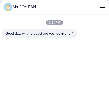
40m3/Min des Roheisen-3
Ms. JOY FAN
10" 80kpa 71.52m3/Min 132kw Gusseisen Drei-Lob-Wurzel-
Bläser
2:58 PM
Maximaler Druck 100KPA des wassergekühlten drei Wurzel-
Gebläses des Vorsprungs-DN200
Good day, what product are you looking for?
Beliebte Kategorien
Alle
Gebläse Mit Drei 
Hochdruck Wurzelt 
Vorsprung Wurzeln
Gebläse
Wurzel-
Wurzelt Luftgebläse
Drehvorsprungs-
Gebläse
Wurzel-Gebläse-
Drehluft-Gebläse
Vakuumpumpe
Einzelnes Stadiums-
Mehrstufiges 
Trommel- Der 
Zentrifugales 