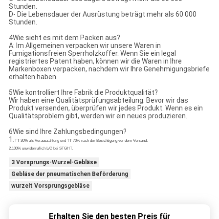
Stunden.
D- Die Lebensdauer der Ausrüstung beträgt mehr als 60 000
Stunden.
4Wie sieht es mit dem Packen aus?
A: Im Allgemeinen verpacken wir unsere Waren in
Fumigationsfreien Sperrholzkoffer. Wenn Sie ein legal
registriertes Patent haben, können wir die Waren in Ihre
Markenboxen verpacken, nachdem wir Ihre Genehmigungsbriefe
erhalten haben.
5Wie kontrolliert Ihre Fabrik die Produktqualität?
Wir haben eine Qualitätsprüfungsabteilung. Bevor wir das
Produkt versenden, überprüfen wir jedes Produkt. Wenn es ein
Qualitätsproblem gibt, werden wir ein neues produzieren.
6Wie sind Ihre Zahlungsbedingungen?
1
. TT 30% als Vorauszahlung und TT 70% nach der Besichtigung vor dem Versand.
2.100% unwiderruflich L/C bei STGHT.
3 Vorsprungs-Wurzel-Gebläse
Gebläse der pneumatischen Beförderung
wurzelt Vorsprungsgebläse
Erhalten Sie den besten Preis für