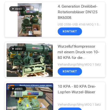
4. Generation Dreilöbel-
Rotationsbläser DN125
BK6008
USD 2550- USD 4160 MOQ:1 Satz
KONTAKT
Wurzelluftkompressor
mit einem Druck von 10-
80 KPA für die
Abwasserbehandlung
Verhandlungsfähig MOQ:1 Satz
KONTAKT
10 KPA - 80 KPA Drei-
Lopfen-Wurzel-Bläser
Verhandlungsfähig MOQ:1 Satz