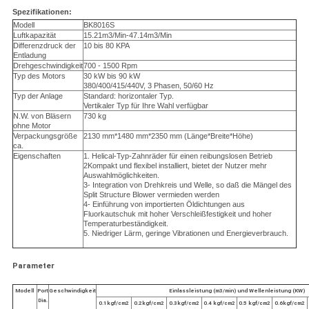
Spezifikationen:
Modell
BK8016S
Luftkapazität
15.21m3/Min-47.14m3/Min
Differenzdruck der
10 bis 80 KPA
Entladung
Drehgeschwindigkeit
700 - 1500 Rpm
Typ des Motors
30 kW bis 90 kW
380/400/415/440V, 3 Phasen, 50/60 Hz
Typ der Anlage
Standard: horizontaler Typ.
Vertikaler Typ für Ihre Wahl verfügbar
N.W. von Bläsern
730 kg
ohne Motor
Verpackungsgröße
2130 mm*1480 mm*2350 mm (Länge*Breite*Höhe)
ca.
Eigenschaften
1. Helical-Typ-Zahnräder für einen reibungslosen Betrieb
2Kompakt und flexibel installiert, bietet der Nutzer mehr
Auswahlmöglichkeiten.
3- Integration von Drehkreis und Welle, so daß die Mängel des
Split Structure Blower vermieden werden
4- Einführung von importierten Öldichtungen aus
Fluorkautschuk mit hoher Verschleißfestigkeit und hoher
Temperaturbeständigkeit.
5. Niedriger Lärm, geringe Vibrationen und Energieverbrauch.
Parameter
Modell
Port
Geschwindigkeit
Einlassleistung (m3/min) und Wellenleistung (KW)
Dia.
0.1kgf/cm2
0.2kgf/cm2
0.3kgf/cm2
0.4 kgf/cm2
0.5 kgf/cm2
0.6kgf/cm2