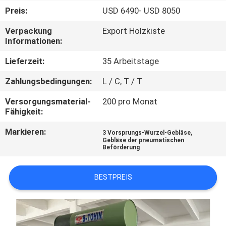
Preis:
USD 6490- USD 8050
QUALITÄTSKONTROLLE
Verpackung
Export Holzkiste
Informationen:
TRETEN
Lieferzeit:
35 Arbeitstage
SIE
Zahlungsbedingungen:
L / C, T / T
MIT
Versorgungsmaterial-
200 pro Monat
UNS
Fähigkeit:
IN
Markieren:
,
3 Vorsprungs-Wurzel-Gebläse
VERBINDUNG
Gebläse der pneumatischen
Beförderung
FORDERN
BESTPREIS
SIE EIN
ZITAT