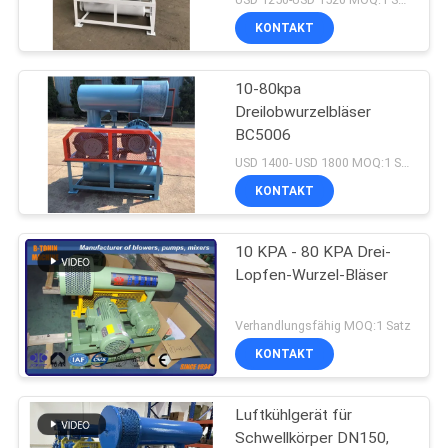
KONTAKT
10-80kpa
Dreilobwurzelbläser
BC5006
USD 1400- USD 1800 MOQ:1 Satz
KONTAKT
10 KPA - 80 KPA Drei-
Lopfen-Wurzel-Bläser
Verhandlungsfähig MOQ:1 Satz
KONTAKT
Luftkühlgerät für
Schwellkörper DN150,