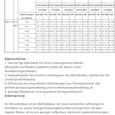
1000 mmH2O
2000 mmH2O
3000 mmH2O
4000 mmH2O
5000 mmH2O
6000 mmH2O
0.01Mpa
0.02Mpa
0.03Mpa
00,04 MPa
0.05Mpa
0.06Mpa
Umdrehungen
m3/min
KW
m3/min
KW
m3/min
KW
m3/min
KW
m3/min
KW
m3/min
KW
pro Minute
BK8016S
150
700
20.17
11.16
18.75
13.93
17.67
16.69
16.75
19.45
15.94
22.21
15.21
24.98
(((6")
850
25.23
13.55
23.81
16.91
22.72
20.26
21.81
23.62
21.00
26.97
20.27
30.33
1000
30.29
15.95
28.87
19.89
27.78
23.84
26.86
27.79
26.05
31.73
25.32
35.68
1150
35.34
18.34
33.93
22.88
32.84
27.42
31.92
31.95
31.11
36.49
30.38
41.03
1250
38.72
19.93
37.30
24.87
36.21
29.80
35.29
34.73
34.48
39.67
33.75
44.60
1400
43.77
22.33
42.35
27.85
41.26
33.38
40.35
38.90
39.54
44.43
38.81
49.95
1500
47.14
23.92
45.72
29.84
44.64
35.76
43.72
41.68
42.91
47.60
42.18
53.52
Eigenschaften:
1. Helical-Typ-Zahnräder für einen reibungslosen Betrieb
2Kompakt und flexibel installiert, bietet der Nutzer mehr
Auswahlmöglichkeiten.
3- Integralstruktur des Drehers überlegener als Split-Struktur, stabiler bei der
Leistungsübertragung
4- Einführung von importierten Öldichtungen aus Fluorkautschuk, das
perfekt abnutzungsbeständig und hochtemperaturbeständig ist.
5- geringe Vibrationen und sparsamer Energieverbrauch.
Arbeitsprinzip
Ein Wurzelbläser ist ein Würfelbläser, der eine bestimmte Luftmenge im
Verhältnis zu seiner Drehgeschwindigkeit entlässt.Verglichen mit zwei
Lappen Bläser, ist es von weniger Luftpulsen, kleineren Lastveränderungen,