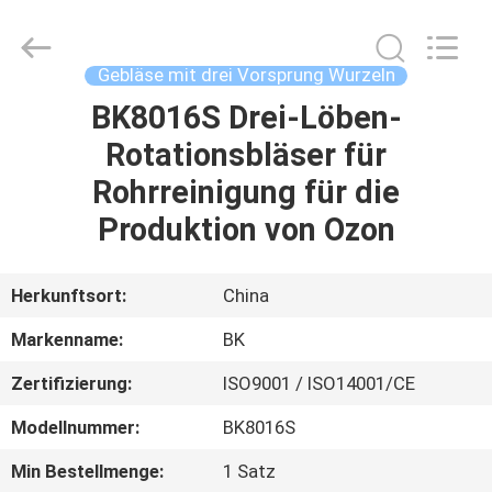
B-
Tohin
Machine
(Jiangsu)
Co.,
Gebläse mit drei Vorsprung Wurzeln
Ltd..
All
BK8016S Drei-Löben-
HAUS
Rights
Reserved.
Rotationsbläser für
PRODUKTE
Rohrreinigung für die
Produktion von Ozon
VIDEOS
Herkunftsort:
China
ÜBER
Markenname:
BK
UNS
Zertifizierung:
ISO9001 / ISO14001/CE
FABRIK-
Modellnummer:
BK8016S
AUSFLUG
Min Bestellmenge:
1 Satz