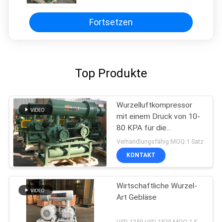
von Ozon
Fortsetzen
Top Produkte
Wurzelluftkompressor
mit einem Druck von 10-
80 KPA für die
Abwasserbehandlung
Verhandlungsfähig MOQ:1 Satz
KONTAKT
Wirtschaftliche Wurzel-
Art Gebläse
USD 1250-USD 1520 MOQ:1 Satz