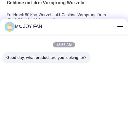
Gebläse mit drei Vorsprung Wurzeln
Enddruck 80 Kpa-Wurzel-Luft-Gebläse Vorsprung Dreh-
40m3/Min des Roheisen-3
Ms. JOY FAN
10" 80kpa 71.52m3/Min 132kw Gusseisen Drei-Lob-Wurzel-
Bläser
12:56 AM
Maximaler Druck 100KPA des wassergekühlten drei Wurzel-
Gebläses des Vorsprungs-DN200
Good day, what product are you looking for?
Beliebte Kategorien
Alle
Gebläse Mit Drei 
Hochdruck Wurzelt 
Vorsprung Wurzeln
Gebläse
Wurzel-
Wurzelt Luftgebläse
Drehvorsprungs-
Gebläse
Wurzel-Gebläse-
Drehluft-Gebläse
Vakuumpumpe