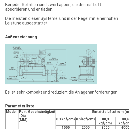
Bei jeder Rotation sind zwei Lappen, die dreimal Luft
absorbieren und entladen.
Die meisten dieser Systeme sind in der Regel mit einer hohen
Leistung ausgestattet.
Außenzeichnung
Es ist sehr kompakt und reduziert die Anlagenanforderungen.
Parameterliste
Modell
Port
Geschwindigkeit
Eintrittsluftstrom (m
Dia
0.1kgf/cm
0.2kgf/cm
00,3
00,4
(MM)
2
2
kgf/cm
kgf/c
2
1000
2000
3000
400