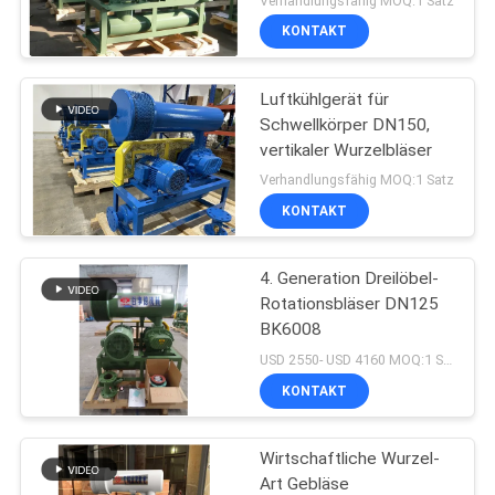
Verhandlungsfähig MOQ:1 Satz
KONTAKT
Luftkühlgerät für
Schwellkörper DN150,
vertikaler Wurzelbläser
Verhandlungsfähig MOQ:1 Satz
KONTAKT
4. Generation Dreilöbel-
Rotationsbläser DN125
BK6008
USD 2550- USD 4160 MOQ:1 Satz
KONTAKT
Wirtschaftliche Wurzel-
Art Gebläse