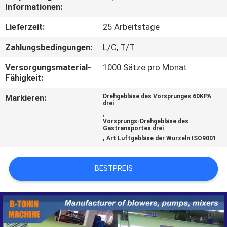
Informationen:
QUALITÄTSKONTROLLE
Lieferzeit:
25 Arbeitstage
Zahlungsbedingungen:
L/C, T/T
TRETEN
Versorgungsmaterial-
1000 Sätze pro Monat
SIE
Fähigkeit:
MIT
Markieren:
Drehgebläse des Vorsprunges 60KPA
UNS
drei
,
IN
Vorsprungs-Drehgebläse des
Gastransportes drei
,
VERBINDUNG
Art Luftgebläse der Wurzeln ISO9001
BESTPREIS
FORDERN
SIE EIN
ZITAT