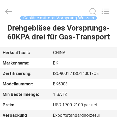
B-
Tohin
Machine
(Jiangsu)
Co.,
Gebläse mit drei Vorsprung Wurzeln
Ltd..
All
Drehgebläse des Vorsprungs-
HAUS
Rights
Reserved.
60KPA drei für Gas-Transport
PRODUKTE
Herkunftsort:
CHINA
VIDEOS
Markenname:
BK
Zertifizierung:
ISO9001 / ISO14001/CE
ÜBER
Modellnummer:
BK5003
UNS
Min Bestellmenge:
1 SATZ
FABRIK-
Preis:
USD 1700-2100 per set
AUSFLUG
Verpackung
Exportstandardholzetui