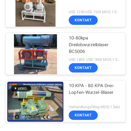
USD 1250-USD 1520 MOQ:1 Satz
KONTAKT
10-80kpa
Dreilobwurzelbläser
BC5006
USD 1400- USD 1800 MOQ:1 Satz
KONTAKT
10 KPA - 80 KPA Drei-
Lopfen-Wurzel-Bläser
Verhandlungsfähig MOQ:1 Satz
KONTAKT