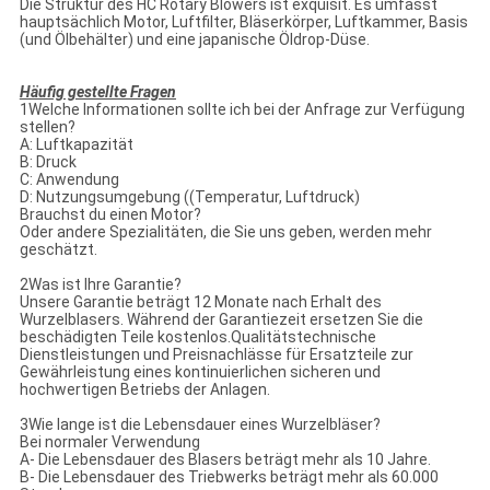
Die Struktur des HC Rotary Blowers ist exquisit. Es umfasst
hauptsächlich Motor, Luftfilter, Bläserkörper, Luftkammer, Basis
(und Ölbehälter) und eine japanische Öldrop-Düse.
Häufig gestellte Fragen
1Welche Informationen sollte ich bei der Anfrage zur Verfügung
stellen?
A: Luftkapazität
B: Druck
C: Anwendung
D: Nutzungsumgebung ((Temperatur, Luftdruck)
Brauchst du einen Motor?
Oder andere Spezialitäten, die Sie uns geben, werden mehr
geschätzt.
2Was ist Ihre Garantie?
Unsere Garantie beträgt 12 Monate nach Erhalt des
Wurzelblasers. Während der Garantiezeit ersetzen Sie die
beschädigten Teile kostenlos.Qualitätstechnische
Dienstleistungen und Preisnachlässe für Ersatzteile zur
Gewährleistung eines kontinuierlichen sicheren und
hochwertigen Betriebs der Anlagen.
3Wie lange ist die Lebensdauer eines Wurzelbläser?
Bei normaler Verwendung
A- Die Lebensdauer des Blasers beträgt mehr als 10 Jahre.
B- Die Lebensdauer des Triebwerks beträgt mehr als 60.000