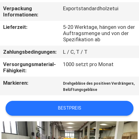
Verpackung
Exportstandardholzetui
QUALITÄTSKONTROLLE
Informationen:
Lieferzeit:
5-20 Werktage, hängen von der
TRETEN
Auftragsmenge und von der
Spezifikation ab
SIE
Zahlungsbedingungen:
L / C, T / T
MIT
UNS
Versorgungsmaterial-
1000 setzt pro Monat
Fähigkeit:
IN
Markieren:
,
Drehgebläse des positiven Verdrängers
VERBINDUNG
Belüftungsgebläse
FORDERN
BESTPREIS
SIE EIN
ZITAT