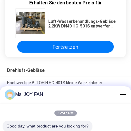
Erhalten Sie den besten Preis für
Luft-Wasserbehandlungs-Gebläse
2.2KW DN40 HC-501S entwerfen
Drehmit Japaner
Fortsetzen
Drehluft-Gebläse
Hochwertige B-TOHIN HC-401S kleine Wurzelbläser
Rotationsluftbläser
Ms. JOY FAN
Drehgebläse der luft-DN80, lärmarmes
VerschwenderWasserbehandlungsgebläse
12:47 PM
Drehgebläse der Luft-0.35-0.31m3/min, HC-30S V-Gürtel
gefahrenes Gebläse 10-50KPA
Good day, what product are you looking for?