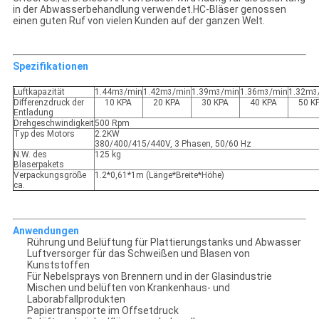
in der Abwasserbehandlung verwendet.HC-Bläser genossen
einen guten Ruf von vielen Kunden auf der ganzen Welt.
Spezifikationen
Luftkapazität
1.44m
/min
1.42m
/min
1.39m
/min
1.36m
/min
1.32m
3
3
3
3
3
Differenzdruck der
10 KPA
20 KPA
30 KPA
40 KPA
50 K
Entladung
Drehgeschwindigkeit
500 Rpm
Typ des Motors
2.2KW
380/400/415/440V, 3 Phasen, 50/60 Hz
N.W. des
125 kg
Blaserpakets
Verpackungsgröße
1.2*0,61*1m (Länge*Breite*Höhe)
ca.
Anwendungen
Rührung und Belüftung für Plattierungstanks und Abwasser
Luftversorger für das Schweißen und Blasen von
Kunststoffen
Für Nebelsprays von Brennern und in der Glasindustrie
Mischen und belüften von Krankenhaus- und
Laborabfallprodukten
Papiertransporte im Offsetdruck