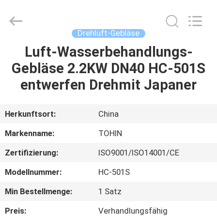
B-
Tohin
Machine
(Jiangsu)
Co.,
Drehluft-Gebläse
Ltd..
All
Luft-Wasserbehandlungs-
HAUS
Rights
Reserved.
Gebläse 2.2KW DN40 HC-501S
PRODUKTE
entwerfen Drehmit Japaner
VIDEOS
Herkunftsort:
China
Markenname:
TOHIN
ÜBER
Zertifizierung:
ISO9001/ISO14001/CE
UNS
Modellnummer:
HC-501S
FABRIK-
Min Bestellmenge:
1 Satz
AUSFLUG
Preis:
Verhandlungsfähig