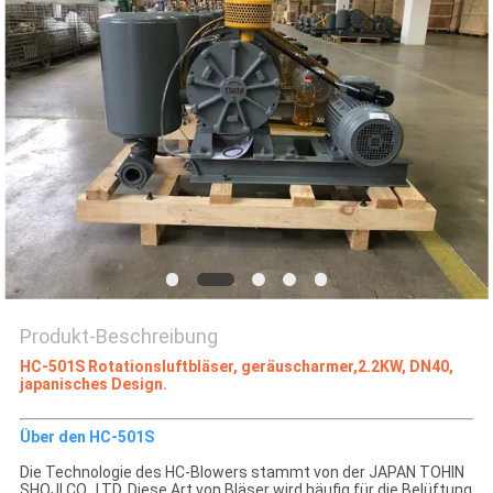
COMPANY
NEWS
SITEMAP
PRIVACY
POLICY
Produkt-Beschreibung
HC-501S Rotationsluftbläser, geräuscharmer,2.2KW, DN40,
japanisches Design.
Über den HC-501S
Die Technologie des HC-Blowers stammt von der JAPAN TOHIN
SHOJI CO., LTD. Diese Art von Bläser wird häufig für die Belüftung