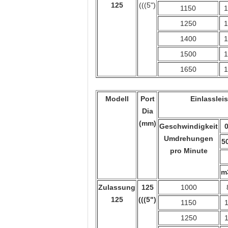
125
(((5")
1150
1
1250
1
1400
1
1500
1
1650
1
Modell
Port
Einlasslei
Dia
(mm)
Geschwindigkeit
0
Umdrehungen
5
pro Minute
m
Zulassung
125
1000
125
(((5")
1150
1
1250
1