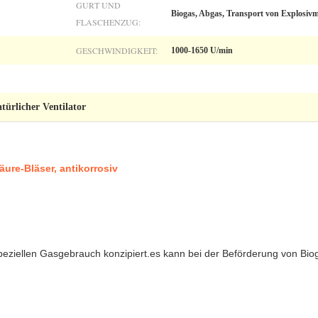
GURT UND
Biogas, Abgas, Transport von Explosivm
FLASCHENZUG:
GESCHWINDIGKEIT:
1000-1650 U/min
atürlicher Ventilator
ure-Bläser, antikorrosiv
speziellen Gasgebrauch konzipiert.es kann bei der Beförderung von Bio