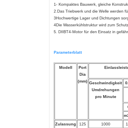
1- Kompaktes Bauwerk, gleiche Konstruk
2.Das Triebwerk und die Welle werden fü
3Hochwertige Lager und Dichtungen sorge
4Die Wasserkühlstruktur wird zum Schut
5. DIIBT4-Motor für den Einsatz in gefäh
Parameterblatt
Modell
Port
Einlassleis
Dia
(mm)
Geschwindigkeit
0
Umdrehungen
pro Minute
m
Zulassung
125
1000
1