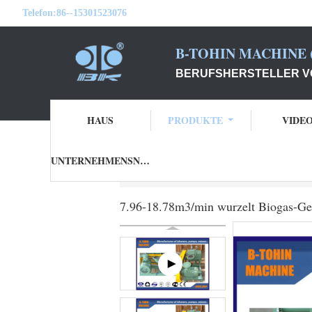
Telefon:
86--15301523076
B-TOHIN MACHINE (
BERUFSHERSTELLER V
HAUS
PRODUKTE
VIDE
UNTERNEHMENSNACHRICHTEN
Startseite
Produkte
Biogas-Gebläse
7.
7.96-18.78m3/min wurzelt Biogas-Geb