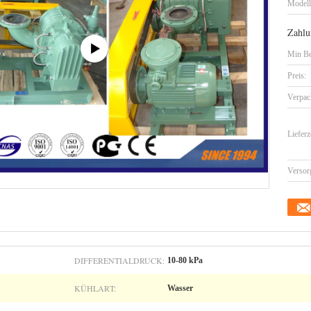
Model
Zahlu
Min Be
Preis:
Verpac
Lieferz
Versor
DIFFERENTIALDRUCK:
10-80 kPa
KÜHLART:
Wasser