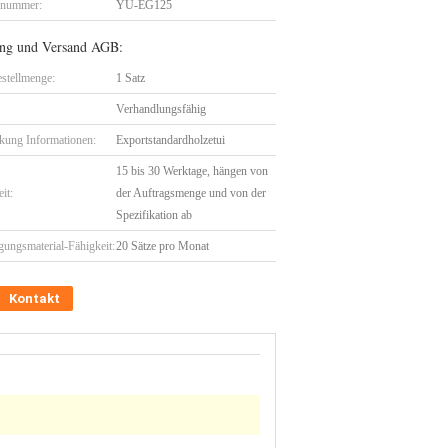
lnummer:
YU-EG125
ng und Versand AGB:
stellmenge:
1 Satz
Verhandlungsfähig
kung Informationen:
Exportstandardholzetui
15 bis 30 Werktage, hängen von
eit:
der Auftragsmenge und von der
Spezifikation ab
gungsmaterial-Fähigkeit:
20 Sätze pro Monat
Kontakt