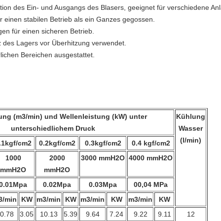
tion des Ein- und Ausgangs des Blasers, geeignet für verschiedene An
r einen stabilen Betrieb als ein Ganzes gegossen.
n für einen sicheren Betrieb.
z des Lagers vor Überhitzung verwendet.
rlichen Bereichen ausgestattet.
tung (m3/min) und Wellenleistung (kW) unter
Kühlung
unterschiedlichem Druck
Wasser
(l/min)
.1kgf/cm2
0.2kgf/cm2
0.3kgf/cm2
0.4 kgf/cm2
1000
2000
3000 mmH2O
4000 mmH2O
mmH2O
mmH2O
0.01Mpa
0.02Mpa
0.03Mpa
00,04 MPa
3/min
KW
m3/min
KW
m3/min
KW
m3/min
KW
0.78
3.05
10.13
5.39
9.64
7.24
9.22
9.11
12