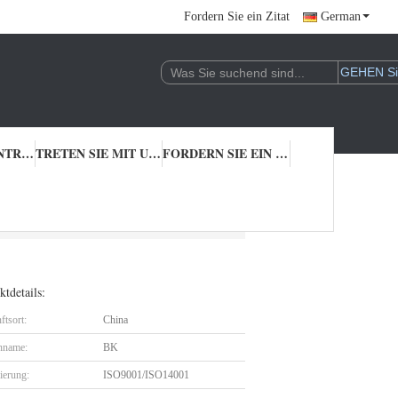
Fordern Sie ein Zitat
German
QUALITÄTSKONTROLLE
TRETEN SIE MIT UNS IN VERBINDUNG
FORDERN SIE EIN ZITAT
tdetails:
ftsort:
China
nname:
BK
zierung:
ISO9001/ISO14001