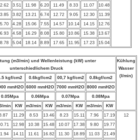
2.62
3.51
11.98
6.20
11.49
8.33
11.07
10.48
3.85
3.82
13.21
6.74
12.72
9.05
12.30
11.39
5.70
4.28
15.06
7.55
14.57
10.14
14.15
12.76
6.93
4.58
16.29
8.08
15.80
10.86
15.38
13.67
8.78
5.04
18.14
8.89
17.65
11.95
17.23
15.04
stung (m3/min) und Wellenleistung (kW) unter
Kühlung
unterschiedlichem Druck
Wasser
(l/min)
.5 kgf/cm2
0.6kgf/cm2
00,7 kgf/cm2
0.8kgf/cm2
000 mmH2O
6000 mmH2O
7000 mmH2O
8000 mmH2O
0.05Mpa
0.06Mpa
0.07Mpa
0.08Mpa
3/min
KW
m3/min
KW
m3/min
KW
m3/min
KW
8.87
11.29
8.53
13.46
8.23
15.11
7.96
17.19
12
0.71
12.98
10.38
15.48
10.07
17.38
9.80
19.77
1.94
14.11
11.61
16.82
11.30
18.89
11.03
21.49