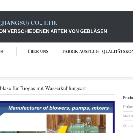
JIANGSU) CO., LTD.
ON VERSCHIEDENEN ARTEN VON GEBLÄSEN
OS
ÜBER UNS
FABRIK-AUSFLUG
96-18.78m3/min wurzelt Biogas-Gebläse für Biogas mit Wasserkühlungsart
läse für Biogas mit Wasserkühlungsart
Produk
Herkun
Marke
Zertifi