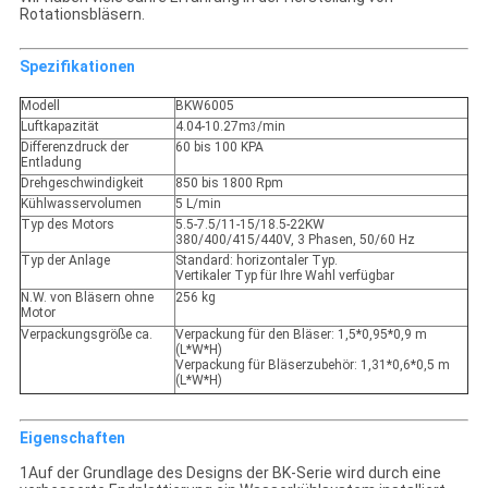
Rotationsbläsern.
Spezifikationen
Modell
BKW6005
Luftkapazität
4.04-10.27m
/min
3
Differenzdruck der
60 bis 100 KPA
Entladung
Drehgeschwindigkeit
850 bis 1800 Rpm
Kühlwasservolumen
5 L/min
Typ des Motors
5.5-7.5/11-15/18.5-22KW
380/400/415/440V, 3 Phasen, 50/60 Hz
Typ der Anlage
Standard: horizontaler Typ.
Vertikaler Typ für Ihre Wahl verfügbar
N.W. von Bläsern ohne
256 kg
Motor
Verpackungsgröße ca.
Verpackung für den Bläser: 1,5*0,95*0,9 m
(L*W*H)
Verpackung für Bläserzubehör: 1,31*0,6*0,5 m
(L*W*H)
Eigenschaften
1Auf der Grundlage des Designs der BK-Serie wird durch eine