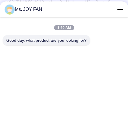
100 KPA 19,59-42,18 m³/min Drehkolbengebläse Roots-Bauart
Ms. JOY FAN
Roheisen-hohe Kapazität 3600m3/Stunden-Wurzel-
Drehvorsprungs-Gebläse
1:50 AM
DN150 Wurzeln Rotationslobe Bläser Hochdruck Wurzeln
pneumatische Bläser
Good day, what product are you looking for?
Beliebte Kategorien
Alle
Gebläse Mit Drei 
Hochdruck Wurzelt 
Vorsprung Wurzeln
Gebläse
Wurzel-
Wurzelt Luftgebläse
Drehvorsprungs-
Gebläse
Wurzel-Gebläse-
Drehluft-Gebläse
Vakuumpumpe
Einzelnes Stadiums-
Mehrstufiges 
Trommel- Der 
Zentrifugales 