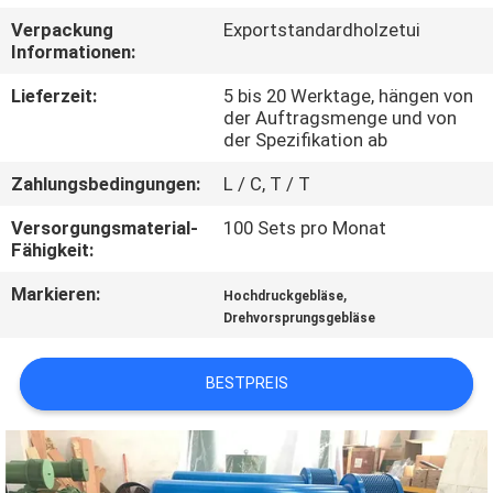
Verpackung
Exportstandardholzetui
QUALITÄTSKONTROLLE
Informationen:
Lieferzeit:
5 bis 20 Werktage, hängen von
TRETEN
der Auftragsmenge und von
der Spezifikation ab
SIE
Zahlungsbedingungen:
L / C, T / T
MIT
UNS
Versorgungsmaterial-
100 Sets pro Monat
Fähigkeit:
IN
Markieren:
,
Hochdruckgebläse
VERBINDUNG
Drehvorsprungsgebläse
FORDERN
BESTPREIS
SIE EIN
ZITAT