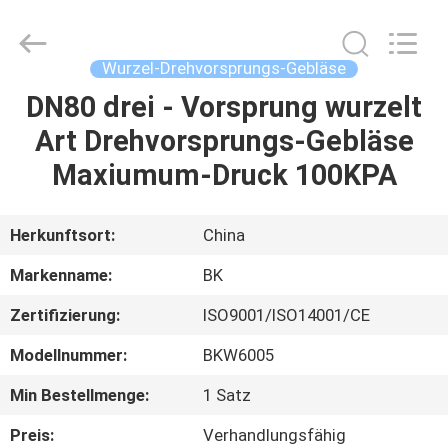
B-
Tohin
Machine
(Jiangsu)
Co.,
Wurzel-Drehvorsprungs-Gebläse
Ltd..
All
DN80 drei - Vorsprung wurzelt
HAUS
Rights
Reserved.
Art Drehvorsprungs-Gebläse
PRODUKTE
Maxiumum-Druck 100KPA
VIDEOS
Herkunftsort:
China
Markenname:
BK
ÜBER
Zertifizierung:
ISO9001/ISO14001/CE
UNS
Modellnummer:
BKW6005
FABRIK-
Min Bestellmenge:
1 Satz
AUSFLUG
Preis:
Verhandlungsfähig