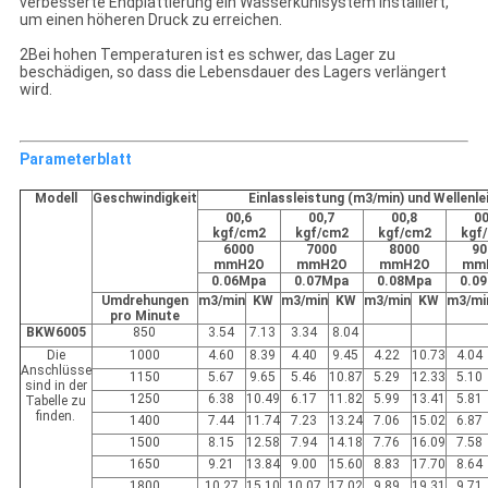
verbesserte Endplattierung ein Wasserkühlsystem installiert,
um einen höheren Druck zu erreichen.
2Bei hohen Temperaturen ist es schwer, das Lager zu
beschädigen, so dass die Lebensdauer des Lagers verlängert
wird.
Parameterblatt
Modell
Geschwindigkeit
Einlassleistung (m3/min) und Wellenl
00,6
00,7
00,8
00
kgf/cm
2
kgf/cm
2
kgf/cm
2
kgf
6000
7000
8000
90
mmH
2
O
mmH
2
O
mmH
2
O
mm
0.06Mpa
0.07Mpa
0.08Mpa
0.0
Umdrehungen
m
3
/min
KW
m
3
/min
KW
m
3
/min
KW
m
3
/mi
pro Minute
BKW6005
850
3.54
7.13
3.34
8.04
Die
1000
4.60
8.39
4.40
9.45
4.22
10.73
4.04
Anschlüsse
1150
5.67
9.65
5.46
10.87
5.29
12.33
5.10
sind in der
1250
6.38
10.49
6.17
11.82
5.99
13.41
5.81
Tabelle zu
finden.
1400
7.44
11.74
7.23
13.24
7.06
15.02
6.87
1500
8.15
12.58
7.94
14.18
7.76
16.09
7.58
1650
9.21
13.84
9.00
15.60
8.83
17.70
8.64
1800
10.27
15.10
10.07
17.02
9.89
19.31
9.71