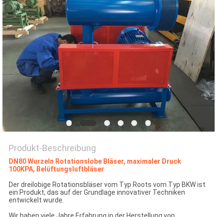
COMPANY
NEWS
SITEMAP
PRIVACY
POLICY
Produkt-Beschreibung
DN80 Wurzeln Rotationslobe Bläser, maximaler Druck
100KPA, Belüftungsluftbläser
Der dreilobige Rotationsbläser vom Typ Roots vom Typ BKW ist
ein Produkt, das auf der Grundlage innovativer Techniken
entwickelt wurde.
Wir haben viele Jahre Erfahrung in der Herstellung von